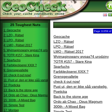
25 Toughest Nuts
1: Geocache
Page 11359 of
2: LZQ - Rätsel
Geocache
3: LPQ - Rätsel
LZQ - Rätsel
4: LMQ - Rätsel 2017
LPQ - Rätsel
5: Wyimaginowany wypas?4 urodziny
LMQ - Rätsel 2017
6: ?OTR #157 - Stare Kina
Wyimaginowany wypas?4 urodziny
7: Sparfuchs
?OTR #157 - Stare Kina
8: Farbkleckserei XXIX ?
Sparfuchs
9: Grensgevalletje
Farbkleckserei XXIX ?
10: check it out now!
Grensgevalletje
11: Pust ut, den er ikke såå vanskelig.
check it out now!
12: Poeticka
Pust ut, den er ikke såå vanskelig.
13: Back to the stone age
Poeticka
14: Ordo ab Chao : Opus Magnum
Back to the stone age
15: 300th - A Mixed Bag
Ordo ab Chao : Opus Magnum
16: Simple Test
300th - A Mixed Bag
17: Montag
Simple Test