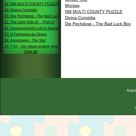
18: NM MULTI COUNTY PUZZLE
Montag
19: Divina Comédia
NM MULTI COUNTY PUZZLE
20: Die Pechdose - The Bad Luck Box
Divina Comédia
21: The Dark Side of ... (Part 1)
Die Pechdose - The Bad Luck Box
22: Aussenansicht Lost in Space
23: O Fantasma da Opera
24: Angelswee - The Star
25: ? 50 - Der etwas andere Mystery
View all
Acqui
C