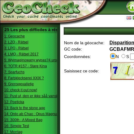
25 Les plus difficiles à résoudre
1: Geocache
2: LZQ - Rätsel
Disparition
Nom de la géocache:
3: LPQ - Rätsel
GC code:
GCBAFM
4: LMQ - Rätsel 2017
Coordonnées:
N
S
5: Wyimaginowany wypas?4 urodziny
6: ?OTR #157 - Stare Kina
Saisissez ce code:
7: Sparfuchs
8: Farbkleckserei XXIX ?
9: Grensgevalletje
10: check it out now!
11: Pust ut, den er ikke såå vanskelig.
12: Poeticka
13: Back to the stone age
14: Ordo ab Chao : Opus Magnum
15: 300th - A Mixed Bag
16: Simple Test
17: Montag