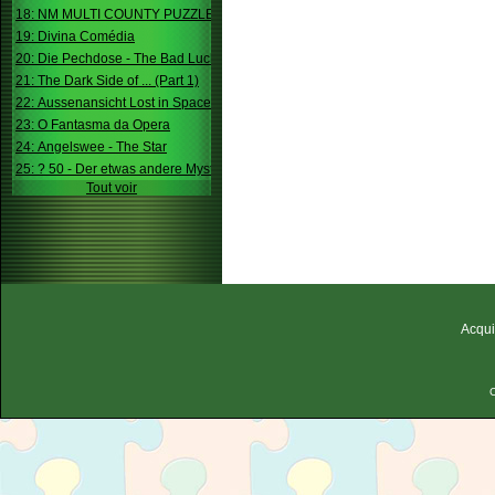
18: NM MULTI COUNTY PUZZLE
19: Divina Comédia
20: Die Pechdose - The Bad Luck Box
21: The Dark Side of ... (Part 1)
22: Aussenansicht Lost in Space
23: O Fantasma da Opera
24: Angelswee - The Star
25: ? 50 - Der etwas andere Mystery
Tout voir
Acqui
C