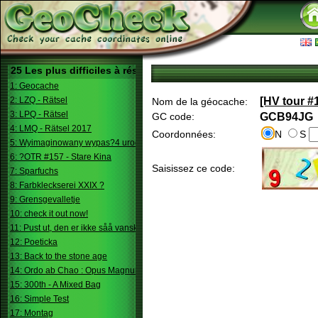
25 Les plus difficiles à résoudre
1: Geocache
2: LZQ - Rätsel
[HV tour #1
Nom de la géocache:
3: LPQ - Rätsel
GC code:
GCB94JG
4: LMQ - Rätsel 2017
Coordonnées:
N
S
5: Wyimaginowany wypas?4 urodziny
6: ?OTR #157 - Stare Kina
Saisissez ce code:
7: Sparfuchs
8: Farbkleckserei XXIX ?
9: Grensgevalletje
10: check it out now!
11: Pust ut, den er ikke såå vanskelig.
12: Poeticka
13: Back to the stone age
14: Ordo ab Chao : Opus Magnum
15: 300th - A Mixed Bag
16: Simple Test
17: Montag