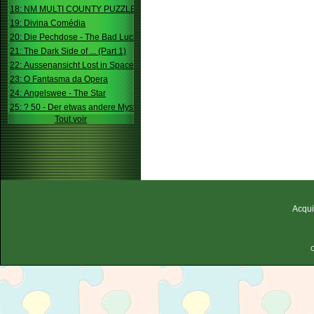
18: NM MULTI COUNTY PUZZLE
19: Divina Comédia
20: Die Pechdose - The Bad Luck Box
21: The Dark Side of ... (Part 1)
22: Aussenansicht Lost in Space
23: O Fantasma da Opera
24: Angelswee - The Star
25: ? 50 - Der etwas andere Mystery
Tout voir
Acqui
C