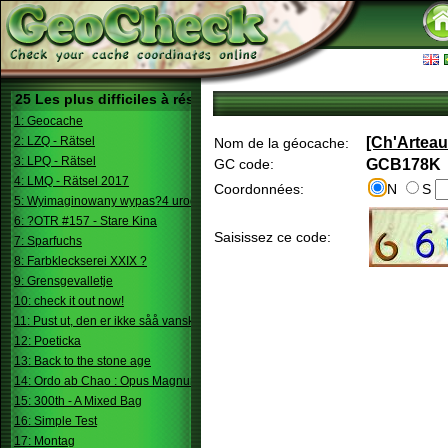
25 Les plus difficiles à résoudre
1: Geocache
2: LZQ - Rätsel
[Ch'Arteau
Nom de la géocache:
3: LPQ - Rätsel
GC code:
GCB178K
4: LMQ - Rätsel 2017
Coordonnées:
N
S
5: Wyimaginowany wypas?4 urodziny
6: ?OTR #157 - Stare Kina
Saisissez ce code:
7: Sparfuchs
8: Farbkleckserei XXIX ?
9: Grensgevalletje
10: check it out now!
11: Pust ut, den er ikke såå vanskelig.
12: Poeticka
13: Back to the stone age
14: Ordo ab Chao : Opus Magnum
15: 300th - A Mixed Bag
16: Simple Test
17: Montag