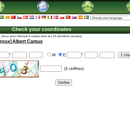
Check your coordinates
(Vous avez effectué 0 essais dans les 10 dernières minutes)
roux] Albert Camus
°
.
W
E
°
.
(5 chiffres)