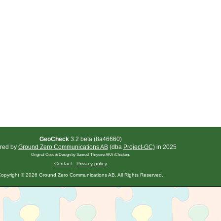
GeoCheck
3.2 beta (8a46660)
red by
Ground Zero Communications AB
(dba
Project-GC)
in 2025
Original Code & Design by Samuel Thrysøe AKA iChicken.
Contact
Privacy policy
opyright © 2026 Ground Zero Communications AB. All Rights Reserved.