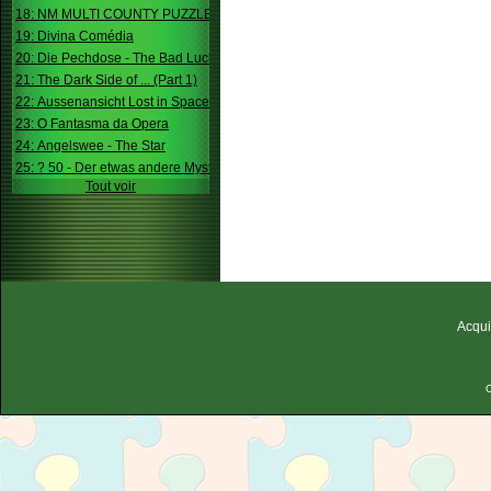
18: NM MULTI COUNTY PUZZLE
19: Divina Comédia
20: Die Pechdose - The Bad Luck Box
21: The Dark Side of ... (Part 1)
22: Aussenansicht Lost in Space
23: O Fantasma da Opera
24: Angelswee - The Star
25: ? 50 - Der etwas andere Mystery
Tout voir
Acqui
C