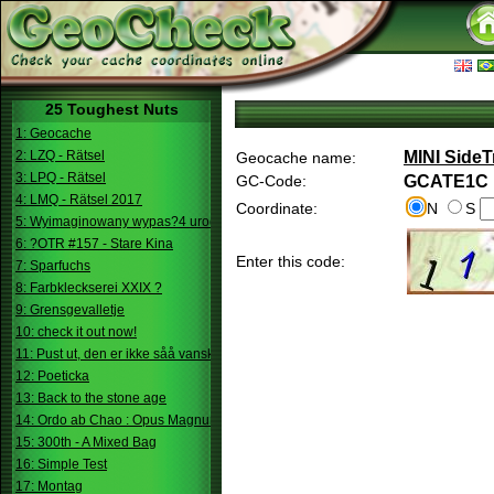
25 Toughest Nuts
1: Geocache
2: LZQ - Rätsel
MINI SideT
Geocache name:
3: LPQ - Rätsel
GC-Code:
GCATE1C
4: LMQ - Rätsel 2017
Coordinate:
N
S
5: Wyimaginowany wypas?4 urodziny
6: ?OTR #157 - Stare Kina
Enter this code:
7: Sparfuchs
8: Farbkleckserei XXIX ?
9: Grensgevalletje
10: check it out now!
11: Pust ut, den er ikke såå vanskelig.
12: Poeticka
13: Back to the stone age
14: Ordo ab Chao : Opus Magnum
15: 300th - A Mixed Bag
16: Simple Test
17: Montag