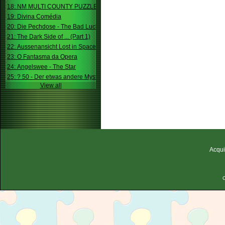
18: NM MULTI COUNTY PUZZLE
19: Divina Comédia
20: Die Pechdose - The Bad Luck Box
21: The Dark Side of ... (Part 1)
22: Aussenansicht Lost in Space
23: O Fantasma da Opera
24: Angelswee - The Star
25: ? 50 - Der etwas andere Mystery
View all
Acqui
C