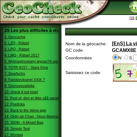
25 Les plus difficiles à résoudre
1: Geocache
2: LZQ - Rätsel
[EnS] La v
Nom de la géocache:
3: LPQ - Rätsel
GC code:
GCAMX8E
4: LMQ - Rätsel 2017
Coordonnées:
N
S
5: Wyimaginowany wypas?4 urodziny
6: ?OTR #157 - Stare Kina
Saisissez ce code:
7: Sparfuchs
8: Farbkleckserei XXIX ?
9: Grensgevalletje
10: check it out now!
11: Pust ut, den er ikke såå vanskelig.
12: Poeticka
13: Back to the stone age
14: Ordo ab Chao : Opus Magnum
15: 300th - A Mixed Bag
16: Simple Test
17: Montag