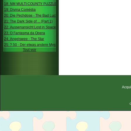
18: NM MULTI COUNTY PUZZLE
19: Divina Comédia
20: Die Pechdose - The Bad Luck Box
21: The Dark Side of ... (Part 1)
22: Aussenansicht Lost in Space
23: O Fantasma da Opera
24: Angelswee - The Star
25: ? 50 - Der etwas andere Mystery
Tout voir
Acqui
C