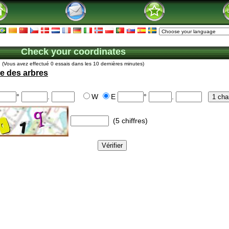
Check your coordinates
(Vous avez effectué 0 essais dans les 10 dernières minutes)
ie des arbres
°
.
W
E
°
.
(5 chiffres)