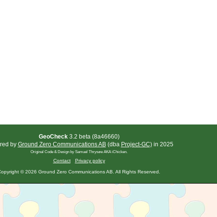
GeoCheck
3.2 beta (8a46660)
red by
Ground Zero Communications AB
(dba
Project-GC)
in 2025
Original Code & Design by Samuel Thrysøe AKA iChicken.
Contact
Privacy policy
opyright © 2026 Ground Zero Communications AB. All Rights Reserved.