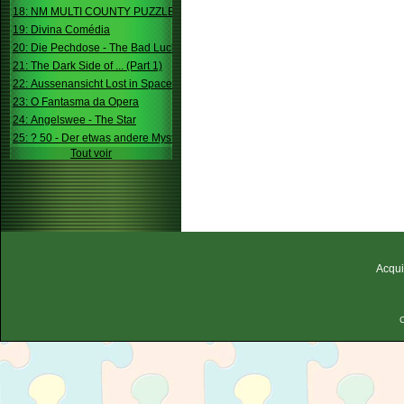
18: NM MULTI COUNTY PUZZLE
19: Divina Comédia
20: Die Pechdose - The Bad Luck Box
21: The Dark Side of ... (Part 1)
22: Aussenansicht Lost in Space
23: O Fantasma da Opera
24: Angelswee - The Star
25: ? 50 - Der etwas andere Mystery
Tout voir
Acqui
C