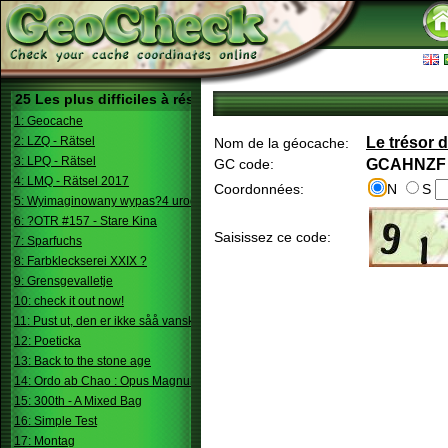
25 Les plus difficiles à résoudre
1: Geocache
2: LZQ - Rätsel
Le trésor 
Nom de la géocache:
3: LPQ - Rätsel
GC code:
GCAHNZF
4: LMQ - Rätsel 2017
Coordonnées:
N
S
5: Wyimaginowany wypas?4 urodziny
6: ?OTR #157 - Stare Kina
Saisissez ce code:
7: Sparfuchs
8: Farbkleckserei XXIX ?
9: Grensgevalletje
10: check it out now!
11: Pust ut, den er ikke såå vanskelig.
12: Poeticka
13: Back to the stone age
14: Ordo ab Chao : Opus Magnum
15: 300th - A Mixed Bag
16: Simple Test
17: Montag