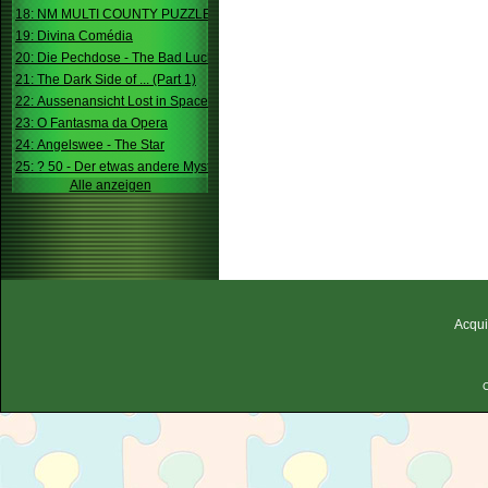
18: NM MULTI COUNTY PUZZLE
19: Divina Comédia
20: Die Pechdose - The Bad Luck Box
21: The Dark Side of ... (Part 1)
22: Aussenansicht Lost in Space
23: O Fantasma da Opera
24: Angelswee - The Star
25: ? 50 - Der etwas andere Mystery
Alle anzeigen
Acqui
C