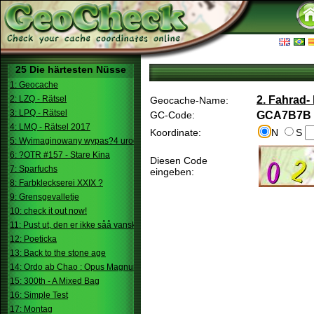
25 Die härtesten Nüsse
1: Geocache
2: LZQ - Rätsel
2. Fahrad
Geocache-Name:
3: LPQ - Rätsel
GC-Code:
GCA7B7B
4: LMQ - Rätsel 2017
Koordinate:
N
S
5: Wyimaginowany wypas?4 urodziny
6: ?OTR #157 - Stare Kina
Diesen Code
7: Sparfuchs
eingeben:
8: Farbkleckserei XXIX ?
9: Grensgevalletje
10: check it out now!
11: Pust ut, den er ikke såå vanskelig.
12: Poeticka
13: Back to the stone age
14: Ordo ab Chao : Opus Magnum
15: 300th - A Mixed Bag
16: Simple Test
17: Montag