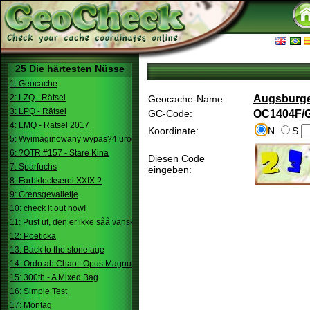
25 Die härtesten Nüsse
1: Geocache
2: LZQ - Rätsel
Augsburge
Geocache-Name:
3: LPQ - Rätsel
GC-Code:
OC1404F/
4: LMQ - Rätsel 2017
Koordinate:
N
S
5: Wyimaginowany wypas?4 urodziny
6: ?OTR #157 - Stare Kina
Diesen Code
7: Sparfuchs
eingeben:
8: Farbkleckserei XXIX ?
9: Grensgevalletje
10: check it out now!
11: Pust ut, den er ikke såå vanskelig.
12: Poeticka
13: Back to the stone age
14: Ordo ab Chao : Opus Magnum
15: 300th - A Mixed Bag
16: Simple Test
17: Montag