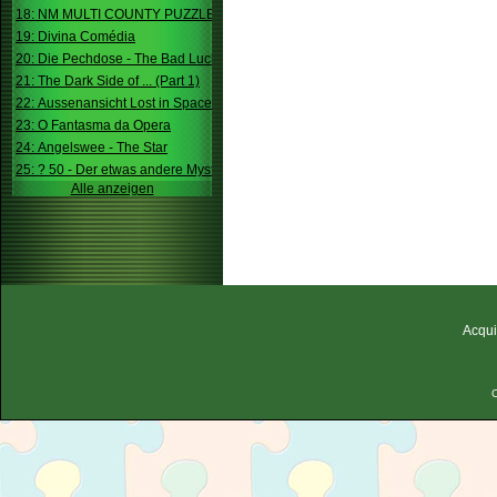
18: NM MULTI COUNTY PUZZLE
19: Divina Comédia
20: Die Pechdose - The Bad Luck Box
21: The Dark Side of ... (Part 1)
22: Aussenansicht Lost in Space
23: O Fantasma da Opera
24: Angelswee - The Star
25: ? 50 - Der etwas andere Mystery
Alle anzeigen
Acqui
C