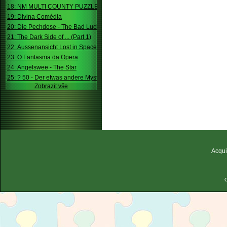
18: NM MULTI COUNTY PUZZLE
19: Divina Comédia
20: Die Pechdose - The Bad Luck Box
21: The Dark Side of ... (Part 1)
22: Aussenansicht Lost in Space
23: O Fantasma da Opera
24: Angelswee - The Star
25: ? 50 - Der etwas andere Mystery
Zobrazit vše
Acqui
C