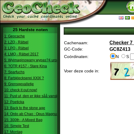
25 Hardste noten
1: Geocache
2: LZQ - Rätsel
Checker 7
Cachenaam:
3: LPQ - Rätsel
GC-Code:
GC8Z413
4: LMQ - Rätsel 2017
Coördinaten:
N
S
5: Wyimaginowany wypas?4 urodziny
6: ?OTR #157 - Stare Kina
Voer deze code in:
7: Sparfuchs
8: Farbkleckserei XXIX ?
9: Grensgevalletje
10: check it out now!
11: Pust ut, den er ikke såå vanskelig.
12: Poeticka
13: Back to the stone age
14: Ordo ab Chao : Opus Magnum
15: 300th - A Mixed Bag
16: Simple Test
17: Montag