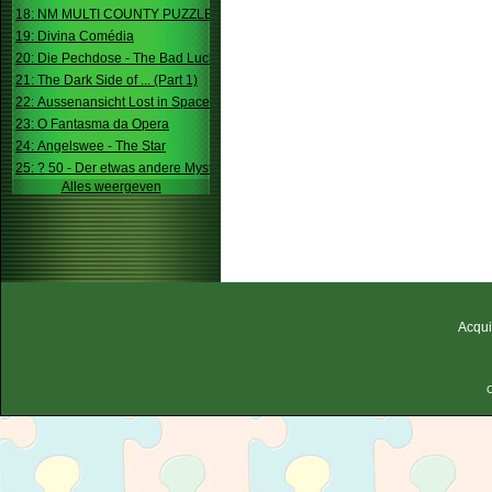
18: NM MULTI COUNTY PUZZLE
19: Divina Comédia
20: Die Pechdose - The Bad Luck Box
21: The Dark Side of ... (Part 1)
22: Aussenansicht Lost in Space
23: O Fantasma da Opera
24: Angelswee - The Star
25: ? 50 - Der etwas andere Mystery
Alles weergeven
Acqui
C