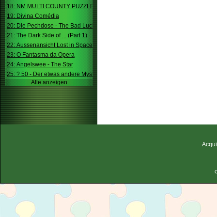
18: NM MULTI COUNTY PUZZLE
19: Divina Comédia
20: Die Pechdose - The Bad Luck Box
21: The Dark Side of ... (Part 1)
22: Aussenansicht Lost in Space
23: O Fantasma da Opera
24: Angelswee - The Star
25: ? 50 - Der etwas andere Mystery
Alle anzeigen
Acqui
C