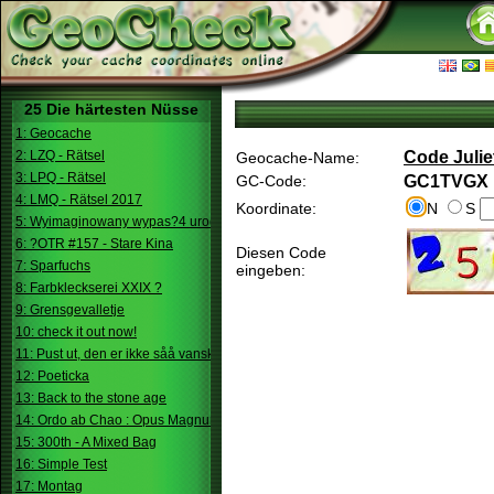
25 Die härtesten Nüsse
1: Geocache
2: LZQ - Rätsel
Code Julie
Geocache-Name:
3: LPQ - Rätsel
GC-Code:
GC1TVGX
4: LMQ - Rätsel 2017
Koordinate:
N
S
5: Wyimaginowany wypas?4 urodziny
6: ?OTR #157 - Stare Kina
Diesen Code
7: Sparfuchs
eingeben:
8: Farbkleckserei XXIX ?
9: Grensgevalletje
10: check it out now!
11: Pust ut, den er ikke såå vanskelig.
12: Poeticka
13: Back to the stone age
14: Ordo ab Chao : Opus Magnum
15: 300th - A Mixed Bag
16: Simple Test
17: Montag