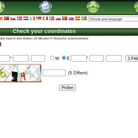
Check your coordinates
(Du hast in den letzten 10 Minuten 0 Versuche unternommen)
t
°
.
W
E
°
.
(5 Ziffern)