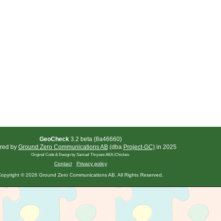
GeoCheck
3.2 beta (8a46660)
red by
Ground Zero Communications AB
(dba
Project-GC)
in 2025
Original Code & Design by Samuel Thrysøe AKA iChicken.
Contact
Privacy policy
opyright © 2026 Ground Zero Communications AB. All Rights Reserved.