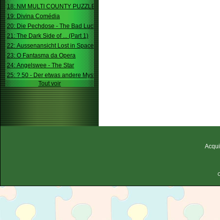
18: NM MULTI COUNTY PUZZLE
19: Divina Comédia
20: Die Pechdose - The Bad Luck Box
21: The Dark Side of ... (Part 1)
22: Aussenansicht Lost in Space
23: O Fantasma da Opera
24: Angelswee - The Star
25: ? 50 - Der etwas andere Mystery
Tout voir
Acqui
C