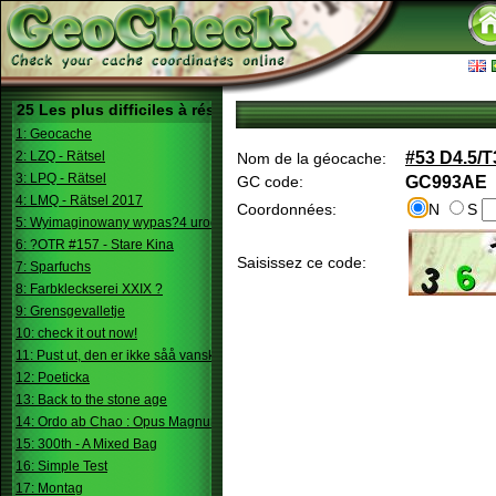
25 Les plus difficiles à résoudre
1: Geocache
2: LZQ - Rätsel
#53 D4.5/T
Nom de la géocache:
3: LPQ - Rätsel
GC code:
GC993AE
4: LMQ - Rätsel 2017
Coordonnées:
N
S
5: Wyimaginowany wypas?4 urodziny
6: ?OTR #157 - Stare Kina
Saisissez ce code:
7: Sparfuchs
8: Farbkleckserei XXIX ?
9: Grensgevalletje
10: check it out now!
11: Pust ut, den er ikke såå vanskelig.
12: Poeticka
13: Back to the stone age
14: Ordo ab Chao : Opus Magnum
15: 300th - A Mixed Bag
16: Simple Test
17: Montag