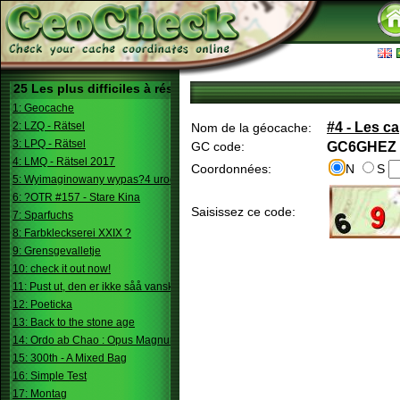
25 Les plus difficiles à résoudre
1: Geocache
2: LZQ - Rätsel
#4 - Les ca
Nom de la géocache:
3: LPQ - Rätsel
GC code:
GC6GHEZ
4: LMQ - Rätsel 2017
Coordonnées:
N
S
5: Wyimaginowany wypas?4 urodziny
6: ?OTR #157 - Stare Kina
Saisissez ce code:
7: Sparfuchs
8: Farbkleckserei XXIX ?
9: Grensgevalletje
10: check it out now!
11: Pust ut, den er ikke såå vanskelig.
12: Poeticka
13: Back to the stone age
14: Ordo ab Chao : Opus Magnum
15: 300th - A Mixed Bag
16: Simple Test
17: Montag