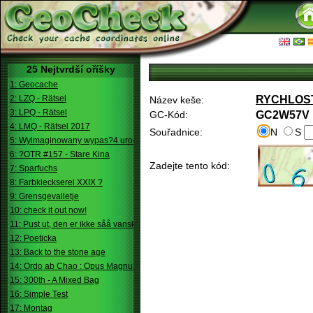
25 Nejtvrdší oříšky
1: Geocache
2: LZQ - Rätsel
RYCHLOST
Název keše:
3: LPQ - Rätsel
GC-Kód:
GC2W57V
4: LMQ - Rätsel 2017
Souřadnice:
N
S
5: Wyimaginowany wypas?4 urodziny
6: ?OTR #157 - Stare Kina
Zadejte tento kód:
7: Sparfuchs
8: Farbkleckserei XXIX ?
9: Grensgevalletje
10: check it out now!
11: Pust ut, den er ikke såå vanskelig.
12: Poeticka
13: Back to the stone age
14: Ordo ab Chao : Opus Magnum
15: 300th - A Mixed Bag
16: Simple Test
17: Montag