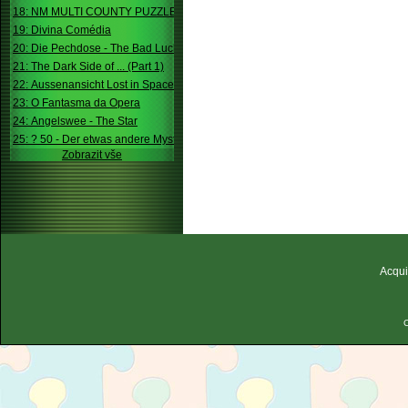
18: NM MULTI COUNTY PUZZLE
19: Divina Comédia
20: Die Pechdose - The Bad Luck Box
21: The Dark Side of ... (Part 1)
22: Aussenansicht Lost in Space
23: O Fantasma da Opera
24: Angelswee - The Star
25: ? 50 - Der etwas andere Mystery
Zobrazit vše
Acqui
C