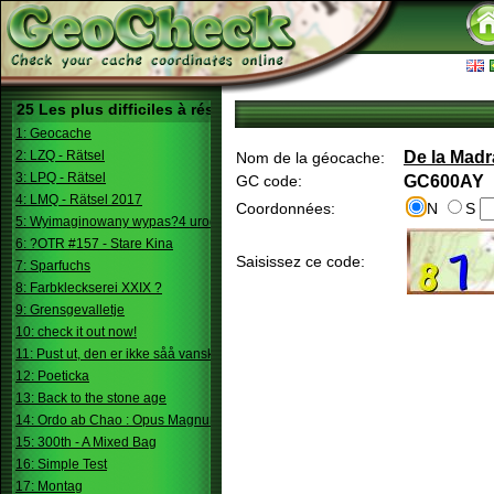
25 Les plus difficiles à résoudre
1: Geocache
2: LZQ - Rätsel
De la Mad
Nom de la géocache:
3: LPQ - Rätsel
GC code:
GC600AY
4: LMQ - Rätsel 2017
Coordonnées:
N
S
5: Wyimaginowany wypas?4 urodziny
6: ?OTR #157 - Stare Kina
Saisissez ce code:
7: Sparfuchs
8: Farbkleckserei XXIX ?
9: Grensgevalletje
10: check it out now!
11: Pust ut, den er ikke såå vanskelig.
12: Poeticka
13: Back to the stone age
14: Ordo ab Chao : Opus Magnum
15: 300th - A Mixed Bag
16: Simple Test
17: Montag