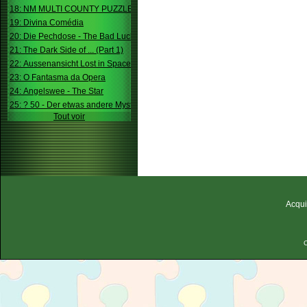
18: NM MULTI COUNTY PUZZLE
19: Divina Comédia
20: Die Pechdose - The Bad Luck Box
21: The Dark Side of ... (Part 1)
22: Aussenansicht Lost in Space
23: O Fantasma da Opera
24: Angelswee - The Star
25: ? 50 - Der etwas andere Mystery
Tout voir
Acqui
C