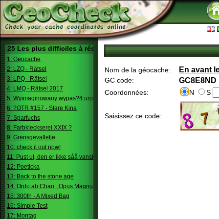
25 Les plus difficiles à résoudre
1: Geocache
2: LZQ - Rätsel
En avant le
Nom de la géocache:
3: LPQ - Rätsel
GC code:
GC8E8ND
4: LMQ - Rätsel 2017
Coordonnées:
N
S
5: Wyimaginowany wypas?4 urodziny
6: ?OTR #157 - Stare Kina
Saisissez ce code:
7: Sparfuchs
8: Farbkleckserei XXIX ?
9: Grensgevalletje
10: check it out now!
11: Pust ut, den er ikke såå vanskelig.
12: Poeticka
13: Back to the stone age
14: Ordo ab Chao : Opus Magnum
15: 300th - A Mixed Bag
16: Simple Test
17: Montag