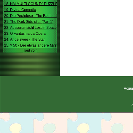
18: NM MULTI COUNTY PUZZLE
19: Divina Comédia
20: Die Pechdose - The Bad Luck Box
21: The Dark Side of ... (Part 1)
22: Aussenansicht Lost in Space
23: O Fantasma da Opera
24: Angelswee - The Star
25: ? 50 - Der etwas andere Mystery
Tout voir
Acqui
C