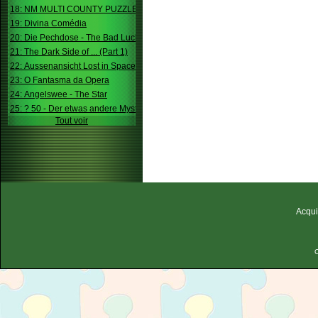
18: NM MULTI COUNTY PUZZLE
19: Divina Comédia
20: Die Pechdose - The Bad Luck Box
21: The Dark Side of ... (Part 1)
22: Aussenansicht Lost in Space
23: O Fantasma da Opera
24: Angelswee - The Star
25: ? 50 - Der etwas andere Mystery
Tout voir
Acqui
C