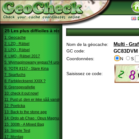
25 Les plus difficiles à résoudre
1: Geocache
2: LZQ - Rätsel
Multi - Gra
Nom de la géocache:
3: LPQ - Rätsel
GC code:
GC83DVM
4: LMQ - Rätsel 2017
Coordonnées:
N
S
5: Wyimaginowany wypas?4 urodziny
6: ?OTR #157 - Stare Kina
Saisissez ce code:
7: Sparfuchs
8: Farbkleckserei XXIX ?
9: Grensgevalletje
10: check it out now!
11: Pust ut, den er ikke såå vanskelig.
12: Poeticka
13: Back to the stone age
14: Ordo ab Chao : Opus Magnum
15: 300th - A Mixed Bag
16: Simple Test
17: Montag