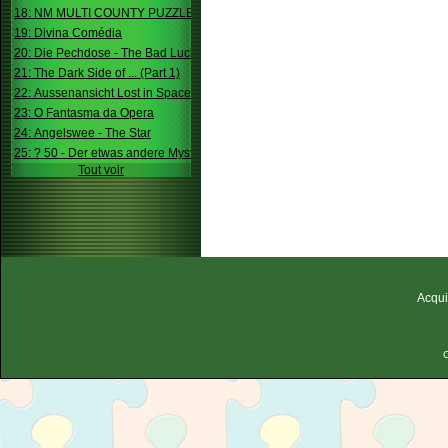
18: NM MULTI COUNTY PUZZLE
19: Divina Comédia
20: Die Pechdose - The Bad Luck Box
21: The Dark Side of ... (Part 1)
22: Aussenansicht Lost in Space
23: O Fantasma da Opera
24: Angelswee - The Star
25: ? 50 - Der etwas andere Mystery
Tout voir
Acqui
C