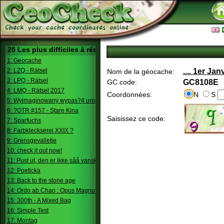
25 Les plus difficiles à résoudre
1: Geocache
2: LZQ - Rätsel
.... 1er Jan
Nom de la géocache:
3: LPQ - Rätsel
GC code:
GC8108E
4: LMQ - Rätsel 2017
Coordonnées:
N
S
5: Wyimaginowany wypas?4 urodziny
6: ?OTR #157 - Stare Kina
Saisissez ce code:
7: Sparfuchs
8: Farbkleckserei XXIX ?
9: Grensgevalletje
10: check it out now!
11: Pust ut, den er ikke såå vanskelig.
12: Poeticka
13: Back to the stone age
14: Ordo ab Chao : Opus Magnum
15: 300th - A Mixed Bag
16: Simple Test
17: Montag