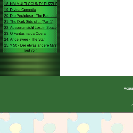
18: NM MULTI COUNTY PUZZLE
19: Divina Comédia
20: Die Pechdose - The Bad Luck Box
21: The Dark Side of ... (Part 1)
22: Aussenansicht Lost in Space
23: O Fantasma da Opera
24: Angelswee - The Star
25: ? 50 - Der etwas andere Mystery
Tout voir
Acqui
C