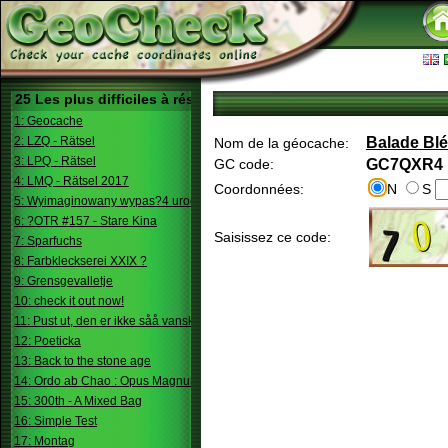
25 Les plus difficiles à résoudre
1: Geocache
2: LZQ - Rätsel
Balade Blé
Nom de la géocache:
3: LPQ - Rätsel
GC code:
GC7QXR4
4: LMQ - Rätsel 2017
Coordonnées:
N
S
5: Wyimaginowany wypas?4 urodziny
6: ?OTR #157 - Stare Kina
Saisissez ce code:
7: Sparfuchs
8: Farbkleckserei XXIX ?
9: Grensgevalletje
10: check it out now!
11: Pust ut, den er ikke såå vanskelig.
12: Poeticka
13: Back to the stone age
14: Ordo ab Chao : Opus Magnum
15: 300th - A Mixed Bag
16: Simple Test
17: Montag