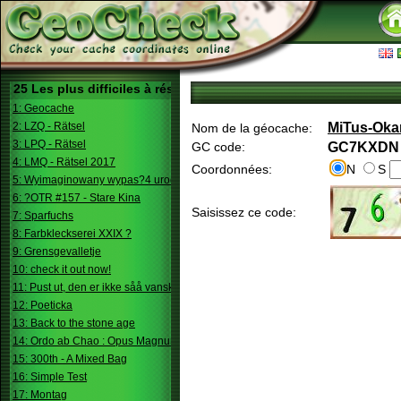
25 Les plus difficiles à résoudre
1: Geocache
2: LZQ - Rätsel
MiTus-Oka
Nom de la géocache:
3: LPQ - Rätsel
GC code:
GC7KXDN
4: LMQ - Rätsel 2017
Coordonnées:
N
S
5: Wyimaginowany wypas?4 urodziny
6: ?OTR #157 - Stare Kina
Saisissez ce code:
7: Sparfuchs
8: Farbkleckserei XXIX ?
9: Grensgevalletje
10: check it out now!
11: Pust ut, den er ikke såå vanskelig.
12: Poeticka
13: Back to the stone age
14: Ordo ab Chao : Opus Magnum
15: 300th - A Mixed Bag
16: Simple Test
17: Montag