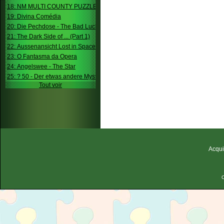
18: NM MULTI COUNTY PUZZLE
19: Divina Comédia
20: Die Pechdose - The Bad Luck Box
21: The Dark Side of ... (Part 1)
22: Aussenansicht Lost in Space
23: O Fantasma da Opera
24: Angelswee - The Star
25: ? 50 - Der etwas andere Mystery
Tout voir
Acqui
C