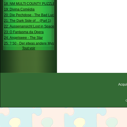
18: NM MULTI COUNTY PUZZLE
19: Divina Comédia
20: Die Pechdose - The Bad Luck Box
21: The Dark Side of ... (Part 1)
22: Aussenansicht Lost in Space
23: O Fantasma da Opera
24: Angelswee - The Star
25: ? 50 - Der etwas andere Mystery
Tout voir
Acqui
C