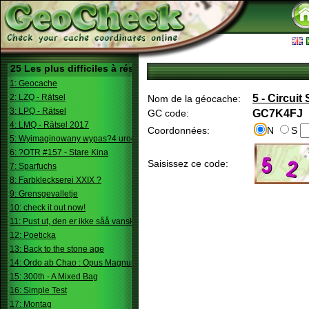
25 Les plus difficiles à résoudre
1: Geocache
2: LZQ - Rätsel
5 - Circuit
Nom de la géocache:
3: LPQ - Rätsel
GC code:
GC7K4FJ
4: LMQ - Rätsel 2017
Coordonnées:
N
S
5: Wyimaginowany wypas?4 urodziny
6: ?OTR #157 - Stare Kina
Saisissez ce code:
7: Sparfuchs
8: Farbkleckserei XXIX ?
9: Grensgevalletje
10: check it out now!
11: Pust ut, den er ikke såå vanskelig.
12: Poeticka
13: Back to the stone age
14: Ordo ab Chao : Opus Magnum
15: 300th - A Mixed Bag
16: Simple Test
17: Montag