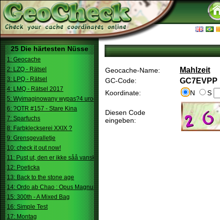
25 Die härtesten Nüsse
1: Geocache
2: LZQ - Rätsel
Mahlzeit
Geocache-Name:
3: LPQ - Rätsel
GC-Code:
GC7EVPP
4: LMQ - Rätsel 2017
Koordinate:
N
S
5: Wyimaginowany wypas?4 urodziny
6: ?OTR #157 - Stare Kina
Diesen Code
7: Sparfuchs
eingeben:
8: Farbkleckserei XXIX ?
9: Grensgevalletje
10: check it out now!
11: Pust ut, den er ikke såå vanskelig.
12: Poeticka
13: Back to the stone age
14: Ordo ab Chao : Opus Magnum
15: 300th - A Mixed Bag
16: Simple Test
17: Montag