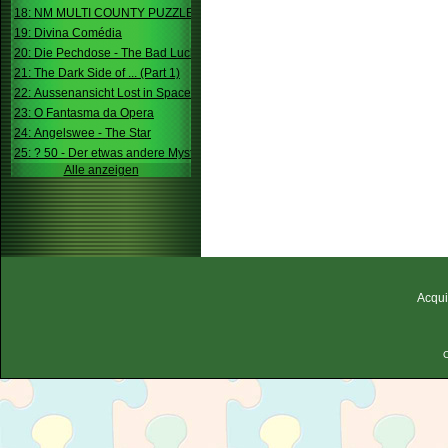
18: NM MULTI COUNTY PUZZLE
19: Divina Comédia
20: Die Pechdose - The Bad Luck Box
21: The Dark Side of ... (Part 1)
22: Aussenansicht Lost in Space
23: O Fantasma da Opera
24: Angelswee - The Star
25: ? 50 - Der etwas andere Mystery
Alle anzeigen
Acqui
C