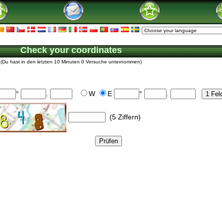
Check your coordinates
(Du hast in den letzten 10 Minuten 0 Versuche unternommen)
°
.
W
E
°
.
(5 Ziffern)