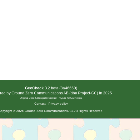
GeoCheck
3.2 beta (8a46660)
red by
Ground Zero Communications AB
(dba
Project-GC)
in 2025
Original Code & Design by Samuel Thrysøe AKA iChicken.
Contact
Privacy policy
opyright © 2026 Ground Zero Communications AB. All Rights Reserved.