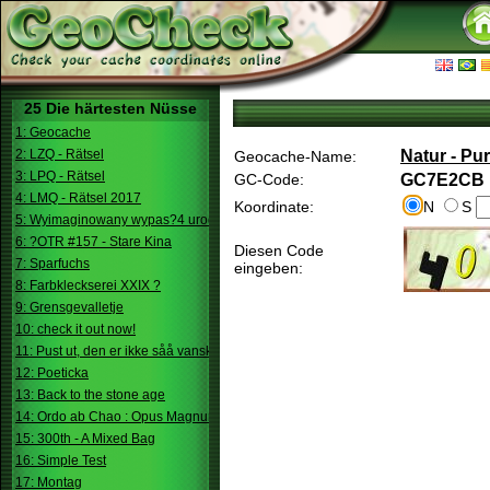
25 Die härtesten Nüsse
1: Geocache
2: LZQ - Rätsel
Natur - Pur
Geocache-Name:
3: LPQ - Rätsel
GC-Code:
GC7E2CB
4: LMQ - Rätsel 2017
Koordinate:
N
S
5: Wyimaginowany wypas?4 urodziny
6: ?OTR #157 - Stare Kina
Diesen Code
7: Sparfuchs
eingeben:
8: Farbkleckserei XXIX ?
9: Grensgevalletje
10: check it out now!
11: Pust ut, den er ikke såå vanskelig.
12: Poeticka
13: Back to the stone age
14: Ordo ab Chao : Opus Magnum
15: 300th - A Mixed Bag
16: Simple Test
17: Montag