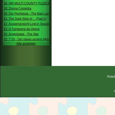
18: NM MULTI COUNTY PUZZLE
19: Divina Comédia
20: Die Pechdose - The Bad Luck Box
21: The Dark Side of ... (Part 1)
22: Aussenansicht Lost in Space
23: O Fantasma da Opera
24: Angelswee - The Star
25: ? 50 - Der etwas andere Mystery
Alle anzeigen
Acqui
C