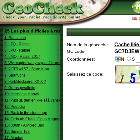
25 Les plus difficiles à résoudre
1: Geocache
2: LZQ - Rätsel
Cache lié
Nom de la géocache:
3: LPQ - Rätsel
GC code:
GC7DJEW
4: LMQ - Rätsel 2017
Coordonnées:
N
S
5: Wyimaginowany wypas?4 urodziny
6: ?OTR #157 - Stare Kina
Saisissez ce code:
7: Sparfuchs
8: Farbkleckserei XXIX ?
9: Grensgevalletje
10: check it out now!
11: Pust ut, den er ikke såå vanskelig.
12: Poeticka
13: Back to the stone age
14: Ordo ab Chao : Opus Magnum
15: 300th - A Mixed Bag
16: Simple Test
17: Montag