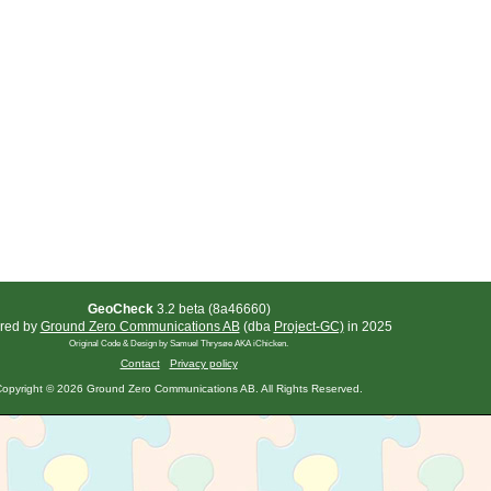
GeoCheck
3.2 beta (8a46660)
red by
Ground Zero Communications AB
(dba
Project-GC)
in 2025
Original Code & Design by Samuel Thrysøe AKA iChicken.
Contact
Privacy policy
opyright © 2026 Ground Zero Communications AB. All Rights Reserved.