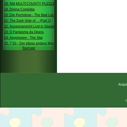
18: NM MULTI COUNTY PUZZLE
19: Divina Comédia
20: Die Pechdose - The Bad Luck Box
21: The Dark Side of ... (Part 1)
22: Aussenansicht Lost in Space
23: O Fantasma da Opera
24: Angelswee - The Star
25: ? 50 - Der etwas andere Mystery
Tout voir
Acqui
C