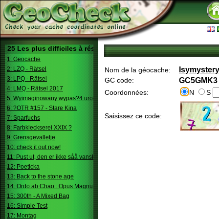
25 Les plus difficiles à résoudre
1: Geocache
2: LZQ - Rätsel
Isymyster
Nom de la géocache:
3: LPQ - Rätsel
GC code:
GC5GMK3
4: LMQ - Rätsel 2017
Coordonnées:
N
S
5: Wyimaginowany wypas?4 urodziny
6: ?OTR #157 - Stare Kina
Saisissez ce code:
7: Sparfuchs
8: Farbkleckserei XXIX ?
9: Grensgevalletje
10: check it out now!
11: Pust ut, den er ikke såå vanskelig.
12: Poeticka
13: Back to the stone age
14: Ordo ab Chao : Opus Magnum
15: 300th - A Mixed Bag
16: Simple Test
17: Montag