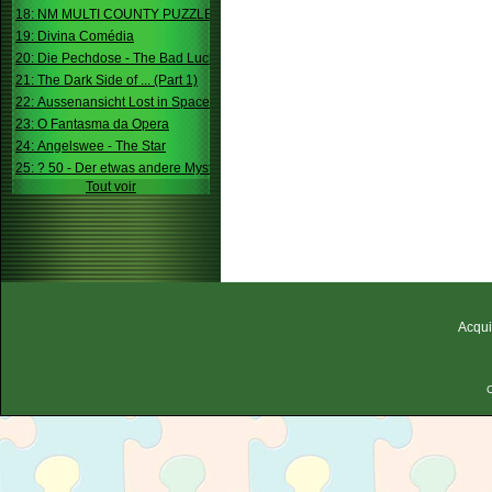
18: NM MULTI COUNTY PUZZLE
19: Divina Comédia
20: Die Pechdose - The Bad Luck Box
21: The Dark Side of ... (Part 1)
22: Aussenansicht Lost in Space
23: O Fantasma da Opera
24: Angelswee - The Star
25: ? 50 - Der etwas andere Mystery
Tout voir
Acqui
C