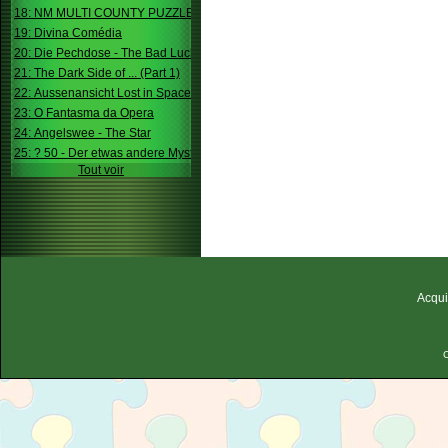
18: NM MULTI COUNTY PUZZLE
19: Divina Comédia
20: Die Pechdose - The Bad Luck Box
21: The Dark Side of ... (Part 1)
22: Aussenansicht Lost in Space
23: O Fantasma da Opera
24: Angelswee - The Star
25: ? 50 - Der etwas andere Mystery
Tout voir
Acqui
C