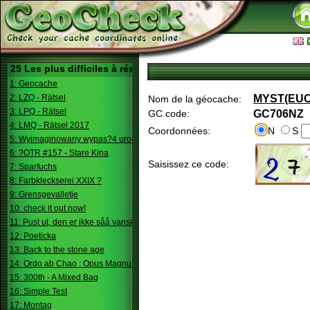
25 Les plus difficiles à résoudre
1: Geocache
2: LZQ - Rätsel
MYST(EUCH
Nom de la géocache:
3: LPQ - Rätsel
GC code:
GC706NZ
4: LMQ - Rätsel 2017
Coordonnées:
N
S
5: Wyimaginowany wypas?4 urodziny
6: ?OTR #157 - Stare Kina
Saisissez ce code:
7: Sparfuchs
8: Farbkleckserei XXIX ?
9: Grensgevalletje
10: check it out now!
11: Pust ut, den er ikke såå vanskelig.
12: Poeticka
13: Back to the stone age
14: Ordo ab Chao : Opus Magnum
15: 300th - A Mixed Bag
16: Simple Test
17: Montag