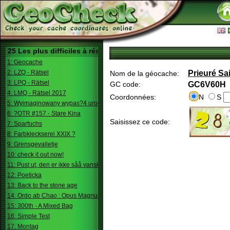
25 Les plus difficiles à résoudre
1: Geocache
2: LZQ - Rätsel
Prieuré Sa
Nom de la géocache:
3: LPQ - Rätsel
GC code:
GC6V60H
4: LMQ - Rätsel 2017
Coordonnées:
N
S
5: Wyimaginowany wypas?4 urodziny
6: ?OTR #157 - Stare Kina
Saisissez ce code:
7: Sparfuchs
8: Farbkleckserei XXIX ?
9: Grensgevalletje
10: check it out now!
11: Pust ut, den er ikke såå vanskelig.
12: Poeticka
13: Back to the stone age
14: Ordo ab Chao : Opus Magnum
15: 300th - A Mixed Bag
16: Simple Test
17: Montag