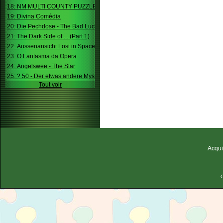
18: NM MULTI COUNTY PUZZLE
19: Divina Comédia
20: Die Pechdose - The Bad Luck Box
21: The Dark Side of ... (Part 1)
22: Aussenansicht Lost in Space
23: O Fantasma da Opera
24: Angelswee - The Star
25: ? 50 - Der etwas andere Mystery
Tout voir
Acqui
C