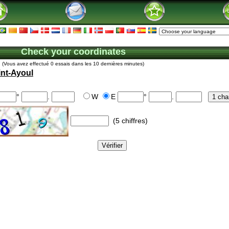
Check your coordinates
(Vous avez effectué 0 essais dans les 10 dernières minutes)
int-Ayoul
°
.
W
E
°
.
(5 chiffres)