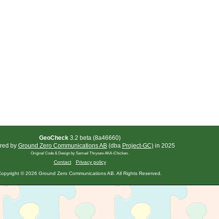
GeoCheck
3.2 beta (8a46660)
red by
Ground Zero Communications AB
(dba
Project-GC)
in 2025
Original Code & Design by Samuel Thrysøe AKA iChicken.
Contact
Privacy policy
opyright © 2026 Ground Zero Communications AB. All Rights Reserved.