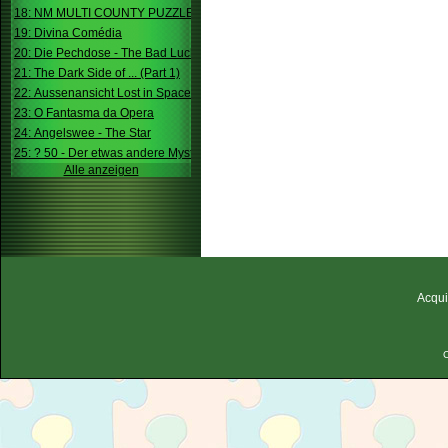
18: NM MULTI COUNTY PUZZLE
19: Divina Comédia
20: Die Pechdose - The Bad Luck Box
21: The Dark Side of ... (Part 1)
22: Aussenansicht Lost in Space
23: O Fantasma da Opera
24: Angelswee - The Star
25: ? 50 - Der etwas andere Mystery
Alle anzeigen
Acqui
C