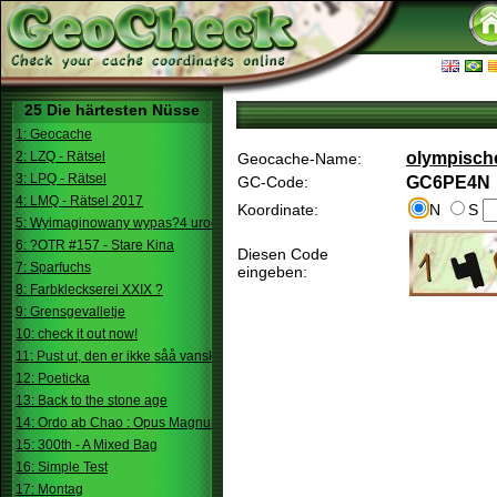
25 Die härtesten Nüsse
1: Geocache
2: LZQ - Rätsel
olympisch
Geocache-Name:
3: LPQ - Rätsel
GC-Code:
GC6PE4N
4: LMQ - Rätsel 2017
Koordinate:
N
S
5: Wyimaginowany wypas?4 urodziny
6: ?OTR #157 - Stare Kina
Diesen Code
7: Sparfuchs
eingeben:
8: Farbkleckserei XXIX ?
9: Grensgevalletje
10: check it out now!
11: Pust ut, den er ikke såå vanskelig.
12: Poeticka
13: Back to the stone age
14: Ordo ab Chao : Opus Magnum
15: 300th - A Mixed Bag
16: Simple Test
17: Montag