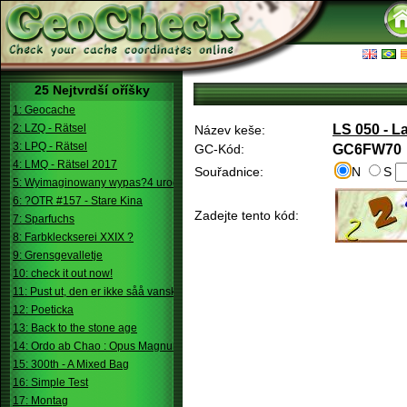
25 Nejtvrdší oříšky
1: Geocache
2: LZQ - Rätsel
LS 050 - L
Název keše:
3: LPQ - Rätsel
GC-Kód:
GC6FW70
4: LMQ - Rätsel 2017
Souřadnice:
N
S
5: Wyimaginowany wypas?4 urodziny
6: ?OTR #157 - Stare Kina
Zadejte tento kód:
7: Sparfuchs
8: Farbkleckserei XXIX ?
9: Grensgevalletje
10: check it out now!
11: Pust ut, den er ikke såå vanskelig.
12: Poeticka
13: Back to the stone age
14: Ordo ab Chao : Opus Magnum
15: 300th - A Mixed Bag
16: Simple Test
17: Montag