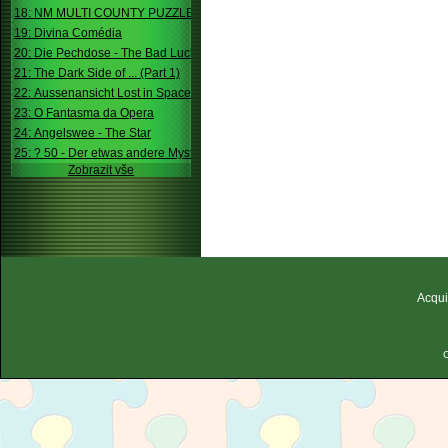
18: NM MULTI COUNTY PUZZLE
19: Divina Comédia
20: Die Pechdose - The Bad Luck Box
21: The Dark Side of ... (Part 1)
22: Aussenansicht Lost in Space
23: O Fantasma da Opera
24: Angelswee - The Star
25: ? 50 - Der etwas andere Mystery
Zobrazit vše
Acqui
C