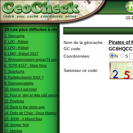
25 Les plus difficiles à résoudre
1: Geocache
2: LZQ - Rätsel
Pirates of 
Nom de la géocache:
3: LPQ - Rätsel
GC code:
GC6HQCC
4: LMQ - Rätsel 2017
Coordonnées:
N
S
5: Wyimaginowany wypas?4 urodziny
6: ?OTR #157 - Stare Kina
Saisissez ce code:
7: Sparfuchs
8: Farbkleckserei XXIX ?
9: Grensgevalletje
10: check it out now!
11: Pust ut, den er ikke såå vanskelig.
12: Poeticka
13: Back to the stone age
14: Ordo ab Chao : Opus Magnum
15: 300th - A Mixed Bag
16: Simple Test
17: Montag