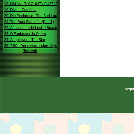
18: NM MULTI COUNTY PUZZLE
19: Divina Comédia
20: Die Pechdose - The Bad Luck Box
21: The Dark Side of ... (Part 1)
22: Aussenansicht Lost in Space
23: O Fantasma da Opera
24: Angelswee - The Star
25: ? 50 - Der etwas andere Mystery
Tout voir
Acqui
C