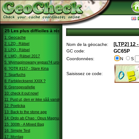
25 Les plus difficiles à résoudre
1: Geocache
2: LZQ - Rätsel
[LTP2] 12 
Nom de la géocache:
3: LPQ - Rätsel
GC code:
GC65P
4: LMQ - Rätsel 2017
Coordonnées:
N
S
5: Wyimaginowany wypas?4 urodziny
6: ?OTR #157 - Stare Kina
Saisissez ce code:
7: Sparfuchs
8: Farbkleckserei XXIX ?
9: Grensgevalletje
10: check it out now!
11: Pust ut, den er ikke såå vanskelig.
12: Poeticka
13: Back to the stone age
14: Ordo ab Chao : Opus Magnum
15: 300th - A Mixed Bag
16: Simple Test
17: Montag