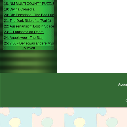
18: NM MULTI COUNTY PUZZLE
19: Divina Comédia
20: Die Pechdose - The Bad Luck Box
21: The Dark Side of ... (Part 1)
22: Aussenansicht Lost in Space
23: O Fantasma da Opera
24: Angelswee - The Star
25: ? 50 - Der etwas andere Mystery
Tout voir
Acqui
C