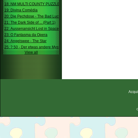
18: NM MULTI COUNTY PUZZLE
19: Divina Comédia
20: Die Pechdose - The Bad Luck Box
21: The Dark Side of ... (Part 1)
22: Aussenansicht Lost in Space
23: O Fantasma da Opera
24: Angelswee - The Star
25: ? 50 - Der etwas andere Mystery
View all
Acqui
C