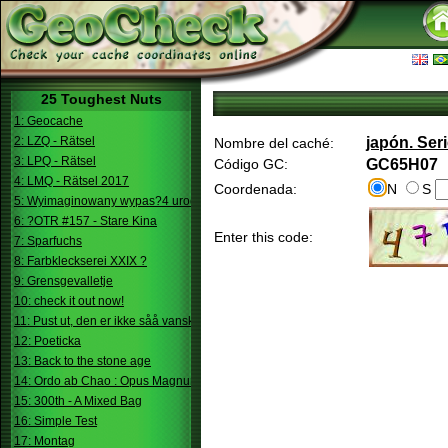
25 Toughest Nuts
1: Geocache
2: LZQ - Rätsel
japón. Ser
Nombre del caché:
3: LPQ - Rätsel
Código GC:
GC65H07
4: LMQ - Rätsel 2017
Coordenada:
N
S
5: Wyimaginowany wypas?4 urodziny
6: ?OTR #157 - Stare Kina
Enter this code:
7: Sparfuchs
8: Farbkleckserei XXIX ?
9: Grensgevalletje
10: check it out now!
11: Pust ut, den er ikke såå vanskelig.
12: Poeticka
13: Back to the stone age
14: Ordo ab Chao : Opus Magnum
15: 300th - A Mixed Bag
16: Simple Test
17: Montag