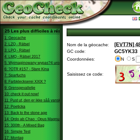
25 Les plus difficiles à résoudre
1: Geocache
2: LZQ - Rätsel
[EVT7N] 48
Nom de la géocache:
3: LPQ - Rätsel
GC code:
GC5YK33
4: LMQ - Rätsel 2017
Coordonnées:
N
S
5: Wyimaginowany wypas?4 urodziny
6: ?OTR #157 - Stare Kina
Saisissez ce code:
7: Sparfuchs
8: Farbkleckserei XXIX ?
9: Grensgevalletje
10: check it out now!
11: Pust ut, den er ikke såå vanskelig.
12: Poeticka
13: Back to the stone age
14: Ordo ab Chao : Opus Magnum
15: 300th - A Mixed Bag
16: Simple Test
17: Montag