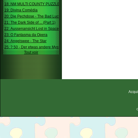
18: NM MULTI COUNTY PUZZLE
19: Divina Comédia
20: Die Pechdose - The Bad Luck Box
21: The Dark Side of ... (Part 1)
22: Aussenansicht Lost in Space
23: O Fantasma da Opera
24: Angelswee - The Star
25: ? 50 - Der etwas andere Mystery
Tout voir
Acqui
C