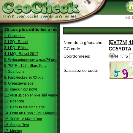
25 Les plus difficiles à résoudre
1: Geocache
2: LZQ - Rätsel
[EVT7N] 41
Nom de la géocache:
3: LPQ - Rätsel
GC code:
GC5YDTA
4: LMQ - Rätsel 2017
Coordonnées:
N
S
5: Wyimaginowany wypas?4 urodziny
6: ?OTR #157 - Stare Kina
Saisissez ce code:
7: Sparfuchs
8: Farbkleckserei XXIX ?
9: Grensgevalletje
10: check it out now!
11: Pust ut, den er ikke såå vanskelig.
12: Poeticka
13: Back to the stone age
14: Ordo ab Chao : Opus Magnum
15: 300th - A Mixed Bag
16: Simple Test
17: Montag