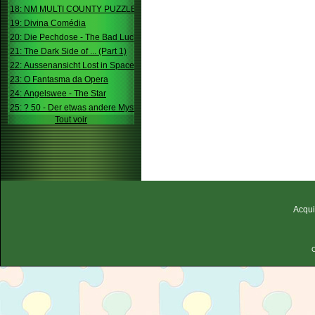
18: NM MULTI COUNTY PUZZLE
19: Divina Comédia
20: Die Pechdose - The Bad Luck Box
21: The Dark Side of ... (Part 1)
22: Aussenansicht Lost in Space
23: O Fantasma da Opera
24: Angelswee - The Star
25: ? 50 - Der etwas andere Mystery
Tout voir
Acqui
C