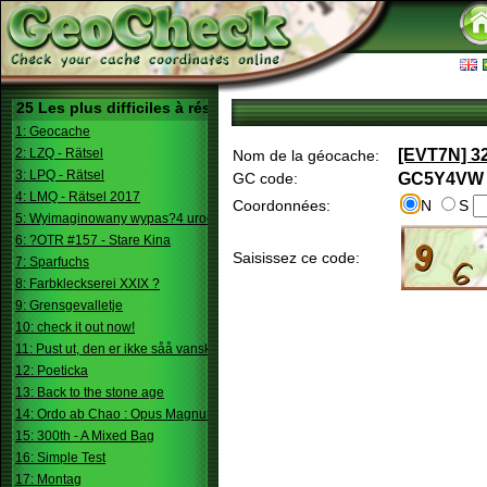
25 Les plus difficiles à résoudre
1: Geocache
2: LZQ - Rätsel
[EVT7N] 3
Nom de la géocache:
3: LPQ - Rätsel
GC code:
GC5Y4VW
4: LMQ - Rätsel 2017
Coordonnées:
N
S
5: Wyimaginowany wypas?4 urodziny
6: ?OTR #157 - Stare Kina
Saisissez ce code:
7: Sparfuchs
8: Farbkleckserei XXIX ?
9: Grensgevalletje
10: check it out now!
11: Pust ut, den er ikke såå vanskelig.
12: Poeticka
13: Back to the stone age
14: Ordo ab Chao : Opus Magnum
15: 300th - A Mixed Bag
16: Simple Test
17: Montag