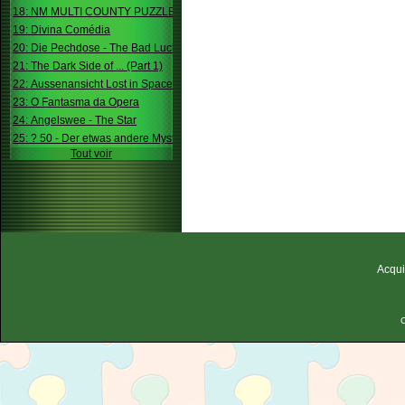
18: NM MULTI COUNTY PUZZLE
19: Divina Comédia
20: Die Pechdose - The Bad Luck Box
21: The Dark Side of ... (Part 1)
22: Aussenansicht Lost in Space
23: O Fantasma da Opera
24: Angelswee - The Star
25: ? 50 - Der etwas andere Mystery
Tout voir
Acqui
C