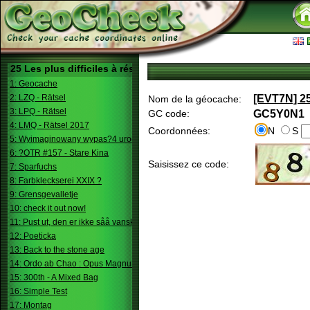
25 Les plus difficiles à résoudre
1: Geocache
2: LZQ - Rätsel
[EVT7N] 25
Nom de la géocache:
3: LPQ - Rätsel
GC code:
GC5Y0N1
4: LMQ - Rätsel 2017
Coordonnées:
N
S
5: Wyimaginowany wypas?4 urodziny
6: ?OTR #157 - Stare Kina
Saisissez ce code:
7: Sparfuchs
8: Farbkleckserei XXIX ?
9: Grensgevalletje
10: check it out now!
11: Pust ut, den er ikke såå vanskelig.
12: Poeticka
13: Back to the stone age
14: Ordo ab Chao : Opus Magnum
15: 300th - A Mixed Bag
16: Simple Test
17: Montag