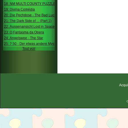
18: NM MULTI COUNTY PUZZLE
19: Divina Comédia
20: Die Pechdose - The Bad Luck Box
21: The Dark Side of ... (Part 1)
22: Aussenansicht Lost in Space
23: O Fantasma da Opera
24: Angelswee - The Star
25: ? 50 - Der etwas andere Mystery
Tout voir
Acqui
C