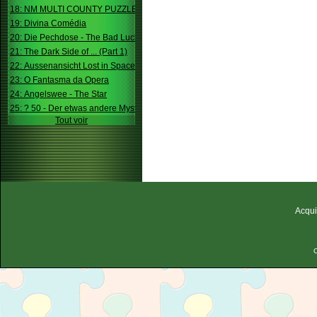
18: NM MULTI COUNTY PUZZLE
19: Divina Comédia
20: Die Pechdose - The Bad Luck Box
21: The Dark Side of ... (Part 1)
22: Aussenansicht Lost in Space
23: O Fantasma da Opera
24: Angelswee - The Star
25: ? 50 - Der etwas andere Mystery
Tout voir
Acqui
C