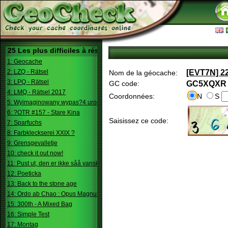
25 Les plus difficiles à résoudre
1: Geocache
2: LZQ - Rätsel
[EVT7N] 22
Nom de la géocache:
3: LPQ - Rätsel
GC code:
GC5XQXR
4: LMQ - Rätsel 2017
Coordonnées:
N
S
5: Wyimaginowany wypas?4 urodziny
6: ?OTR #157 - Stare Kina
Saisissez ce code:
7: Sparfuchs
8: Farbkleckserei XXIX ?
9: Grensgevalletje
10: check it out now!
11: Pust ut, den er ikke såå vanskelig.
12: Poeticka
13: Back to the stone age
14: Ordo ab Chao : Opus Magnum
15: 300th - A Mixed Bag
16: Simple Test
17: Montag