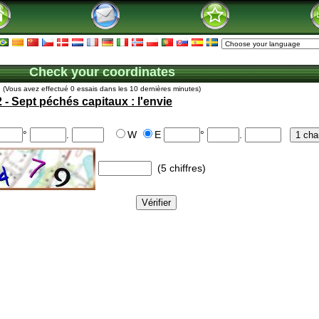
Check your coordinates
(Vous avez effectué 0 essais dans les 10 dernières minutes)
 - Sept péchés capitaux : l'envie
°
.
W
E
°
.
(5 chiffres)