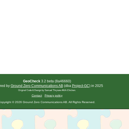
GeoCheck
3.2 beta (8a46660)
red by
Ground Zero Communications AB
(dba
Project-GC)
in 2025
Original Code & Design by Samuel Thrysøe AKA iChicken.
Contact
Privacy policy
opyright © 2026 Ground Zero Communications AB. All Rights Reserved.