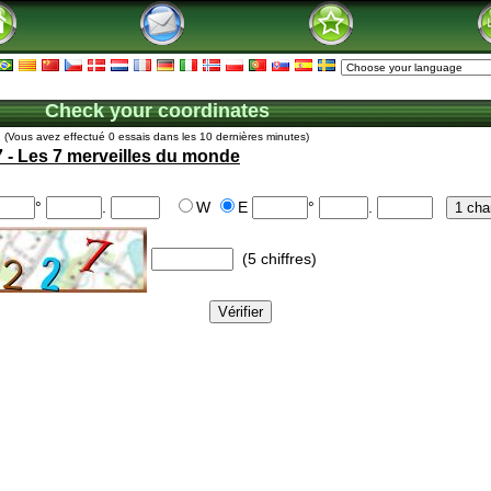
Check your coordinates
(Vous avez effectué 0 essais dans les 10 dernières minutes)
 - Les 7 merveilles du monde
°
.
W
E
°
.
(5 chiffres)