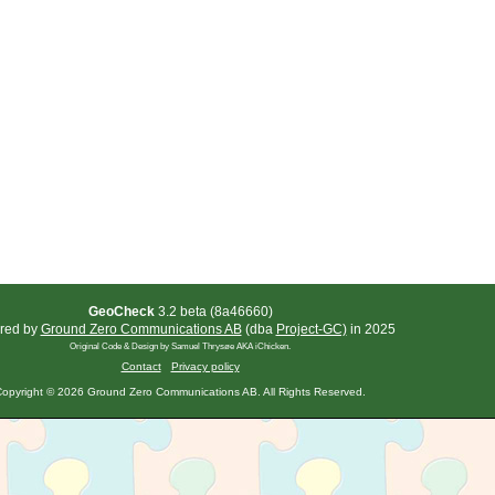
GeoCheck
3.2 beta (8a46660)
red by
Ground Zero Communications AB
(dba
Project-GC)
in 2025
Original Code & Design by Samuel Thrysøe AKA iChicken.
Contact
Privacy policy
opyright © 2026 Ground Zero Communications AB. All Rights Reserved.