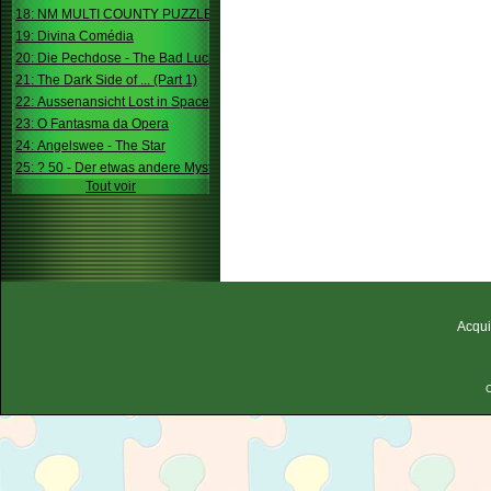
18: NM MULTI COUNTY PUZZLE
19: Divina Comédia
20: Die Pechdose - The Bad Luck Box
21: The Dark Side of ... (Part 1)
22: Aussenansicht Lost in Space
23: O Fantasma da Opera
24: Angelswee - The Star
25: ? 50 - Der etwas andere Mystery
Tout voir
Acqui
C