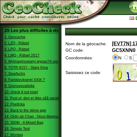
25 Les plus difficiles à résoudre
1: Geocache
2: LZQ - Rätsel
[EVT7N] 17
Nom de la géocache:
3: LPQ - Rätsel
GC code:
GC5XNN0
4: LMQ - Rätsel 2017
Coordonnées:
N
S
5: Wyimaginowany wypas?4 urodziny
6: ?OTR #157 - Stare Kina
Saisissez ce code:
7: Sparfuchs
8: Farbkleckserei XXIX ?
9: Grensgevalletje
10: check it out now!
11: Pust ut, den er ikke såå vanskelig.
12: Poeticka
13: Back to the stone age
14: Ordo ab Chao : Opus Magnum
15: 300th - A Mixed Bag
16: Simple Test
17: Montag