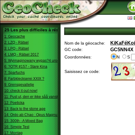
25 Les plus difficiles à résoudre
1: Geocache
2: LZQ - Rätsel
KiKaFéKoi
Nom de la géocache:
3: LPQ - Rätsel
GC code:
GC5NN4X
4: LMQ - Rätsel 2017
Coordonnées:
N
S
5: Wyimaginowany wypas?4 urodziny
6: ?OTR #157 - Stare Kina
Saisissez ce code:
7: Sparfuchs
8: Farbkleckserei XXIX ?
9: Grensgevalletje
10: check it out now!
11: Pust ut, den er ikke såå vanskelig.
12: Poeticka
13: Back to the stone age
14: Ordo ab Chao : Opus Magnum
15: 300th - A Mixed Bag
16: Simple Test
17: Montag