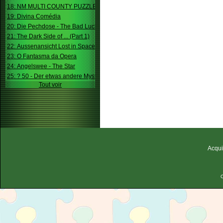
18: NM MULTI COUNTY PUZZLE
19: Divina Comédia
20: Die Pechdose - The Bad Luck Box
21: The Dark Side of ... (Part 1)
22: Aussenansicht Lost in Space
23: O Fantasma da Opera
24: Angelswee - The Star
25: ? 50 - Der etwas andere Mystery
Tout voir
Acqui
C