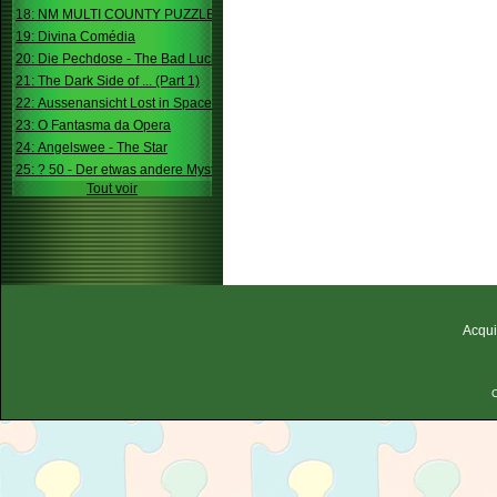
18: NM MULTI COUNTY PUZZLE
19: Divina Comédia
20: Die Pechdose - The Bad Luck Box
21: The Dark Side of ... (Part 1)
22: Aussenansicht Lost in Space
23: O Fantasma da Opera
24: Angelswee - The Star
25: ? 50 - Der etwas andere Mystery
Tout voir
Acqui
C