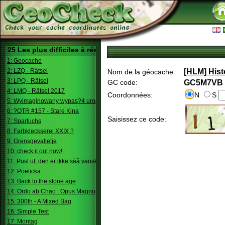
25 Les plus difficiles à résoudre
1: Geocache
2: LZQ - Rätsel
[HLM] Histo
Nom de la géocache:
3: LPQ - Rätsel
GC code:
GC5M7VB
4: LMQ - Rätsel 2017
Coordonnées:
N
S
5: Wyimaginowany wypas?4 urodziny
6: ?OTR #157 - Stare Kina
Saisissez ce code:
7: Sparfuchs
8: Farbkleckserei XXIX ?
9: Grensgevalletje
10: check it out now!
11: Pust ut, den er ikke såå vanskelig.
12: Poeticka
13: Back to the stone age
14: Ordo ab Chao : Opus Magnum
15: 300th - A Mixed Bag
16: Simple Test
17: Montag