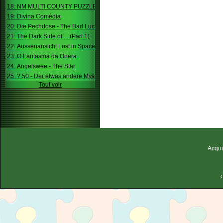
18: NM MULTI COUNTY PUZZLE
19: Divina Comédia
20: Die Pechdose - The Bad Luck Box
21: The Dark Side of ... (Part 1)
22: Aussenansicht Lost in Space
23: O Fantasma da Opera
24: Angelswee - The Star
25: ? 50 - Der etwas andere Mystery
Tout voir
Acqui
C