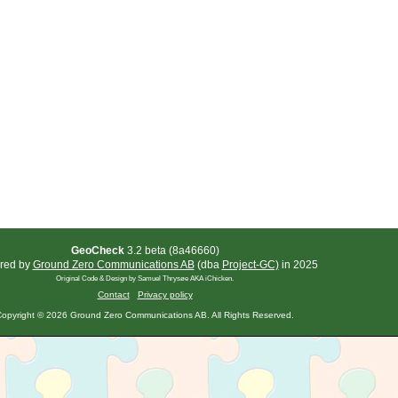
GeoCheck
3.2 beta (8a46660)
red by
Ground Zero Communications AB
(dba
Project-GC)
in 2025
Original Code & Design by Samuel Thrysøe AKA iChicken.
Contact
Privacy policy
opyright © 2026 Ground Zero Communications AB. All Rights Reserved.