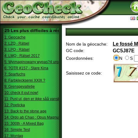
25 Les plus difficiles à résoudre
1: Geocache
2: LZQ - Rätsel
Le fossé M
Nom de la géocache:
3: LPQ - Rätsel
GC code:
GC5J87E
4: LMQ - Rätsel 2017
Coordonnées:
N
S
5: Wyimaginowany wypas?4 urodziny
6: ?OTR #157 - Stare Kina
Saisissez ce code:
7: Sparfuchs
8: Farbkleckserei XXIX ?
9: Grensgevalletje
10: check it out now!
11: Pust ut, den er ikke såå vanskelig.
12: Poeticka
13: Back to the stone age
14: Ordo ab Chao : Opus Magnum
15: 300th - A Mixed Bag
16: Simple Test
17: Montag