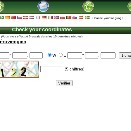
Check your coordinates
(Vous avez effectué 0 essais dans les 10 dernières minutes)
éroviengien
°
.
W
E
°
.
(5 chiffres)