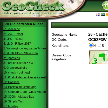
25 Die härtesten Nüsse
1: Geocache
2: LZQ - Rätsel
28 - Cache
Geocache-Name:
3: LPQ - Rätsel
GC-Code:
GC52F3W
4: LMQ - Rätsel 2017
Koordinate:
N
S
5: Wyimaginowany wypas?4 urodziny
6: ?OTR #157 - Stare Kina
Diesen Code
7: Sparfuchs
eingeben:
8: Farbkleckserei XXIX ?
9: Grensgevalletje
10: check it out now!
11: Pust ut, den er ikke såå vanskelig.
12: Poeticka
13: Back to the stone age
14: Ordo ab Chao : Opus Magnum
15: 300th - A Mixed Bag
16: Simple Test
17: Montag