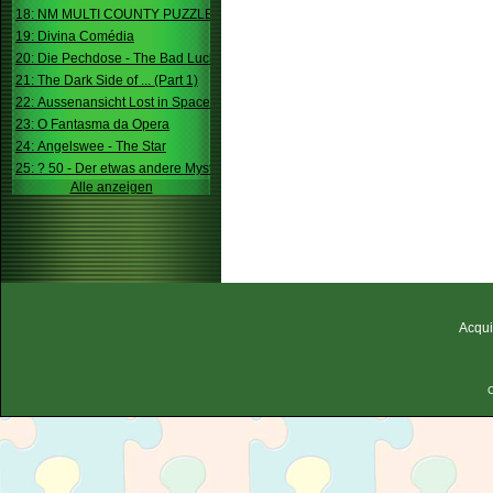
18: NM MULTI COUNTY PUZZLE
19: Divina Comédia
20: Die Pechdose - The Bad Luck Box
21: The Dark Side of ... (Part 1)
22: Aussenansicht Lost in Space
23: O Fantasma da Opera
24: Angelswee - The Star
25: ? 50 - Der etwas andere Mystery
Alle anzeigen
Acqui
C