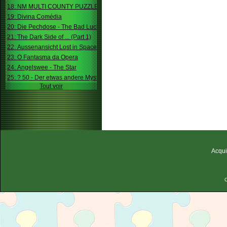
18: NM MULTI COUNTY PUZZLE
19: Divina Comédia
20: Die Pechdose - The Bad Luck Box
21: The Dark Side of ... (Part 1)
22: Aussenansicht Lost in Space
23: O Fantasma da Opera
24: Angelswee - The Star
25: ? 50 - Der etwas andere Mystery
Tout voir
Acqui
C