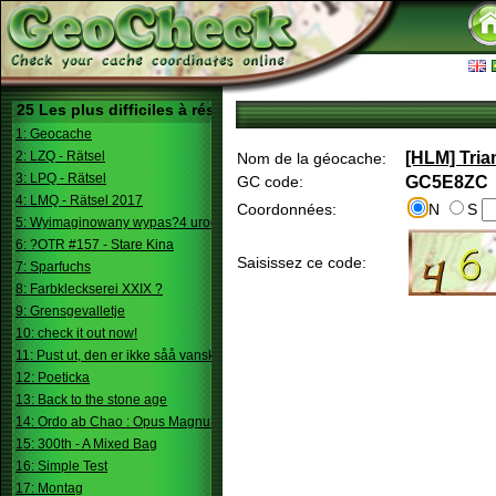
25 Les plus difficiles à résoudre
1: Geocache
2: LZQ - Rätsel
[HLM] Tria
Nom de la géocache:
3: LPQ - Rätsel
GC code:
GC5E8ZC
4: LMQ - Rätsel 2017
Coordonnées:
N
S
5: Wyimaginowany wypas?4 urodziny
6: ?OTR #157 - Stare Kina
Saisissez ce code:
7: Sparfuchs
8: Farbkleckserei XXIX ?
9: Grensgevalletje
10: check it out now!
11: Pust ut, den er ikke såå vanskelig.
12: Poeticka
13: Back to the stone age
14: Ordo ab Chao : Opus Magnum
15: 300th - A Mixed Bag
16: Simple Test
17: Montag