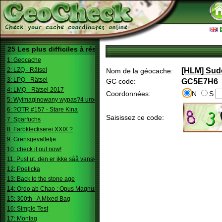
25 Les plus difficiles à résoudre
1: Geocache
2: LZQ - Rätsel
[HLM] Sud
Nom de la géocache:
3: LPQ - Rätsel
GC code:
GC5E7H6
4: LMQ - Rätsel 2017
Coordonnées:
N
S
5: Wyimaginowany wypas?4 urodziny
6: ?OTR #157 - Stare Kina
Saisissez ce code:
7: Sparfuchs
8: Farbkleckserei XXIX ?
9: Grensgevalletje
10: check it out now!
11: Pust ut, den er ikke såå vanskelig.
12: Poeticka
13: Back to the stone age
14: Ordo ab Chao : Opus Magnum
15: 300th - A Mixed Bag
16: Simple Test
17: Montag