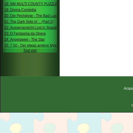
18: NM MULTI COUNTY PUZZLE
19: Divina Comédia
20: Die Pechdose - The Bad Luck Box
21: The Dark Side of ... (Part 1)
22: Aussenansicht Lost in Space
23: O Fantasma da Opera
24: Angelswee - The Star
25: ? 50 - Der etwas andere Mystery
Tout voir
Acqui
C