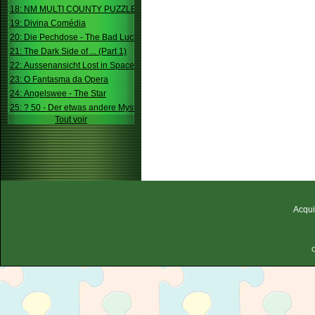
18: NM MULTI COUNTY PUZZLE
19: Divina Comédia
20: Die Pechdose - The Bad Luck Box
21: The Dark Side of ... (Part 1)
22: Aussenansicht Lost in Space
23: O Fantasma da Opera
24: Angelswee - The Star
25: ? 50 - Der etwas andere Mystery
Tout voir
Acqui
C