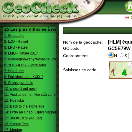
25 Les plus difficiles à résoudre
1: Geocache
2: LZQ - Rätsel
[HLM] équa
Nom de la géocache:
3: LPQ - Rätsel
GC code:
GC5E79W
4: LMQ - Rätsel 2017
Coordonnées:
N
S
5: Wyimaginowany wypas?4 urodziny
6: ?OTR #157 - Stare Kina
Saisissez ce code:
7: Sparfuchs
8: Farbkleckserei XXIX ?
9: Grensgevalletje
10: check it out now!
11: Pust ut, den er ikke såå vanskelig.
12: Poeticka
13: Back to the stone age
14: Ordo ab Chao : Opus Magnum
15: 300th - A Mixed Bag
16: Simple Test
17: Montag