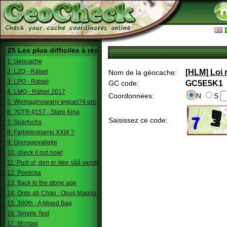
25 Les plus difficiles à résoudre
1: Geocache
2: LZQ - Rätsel
[HLM] Loi 
Nom de la géocache:
3: LPQ - Rätsel
GC code:
GC5E5K1
4: LMQ - Rätsel 2017
Coordonnées:
N
S
5: Wyimaginowany wypas?4 urodziny
6: ?OTR #157 - Stare Kina
Saisissez ce code:
7: Sparfuchs
8: Farbkleckserei XXIX ?
9: Grensgevalletje
10: check it out now!
11: Pust ut, den er ikke såå vanskelig.
12: Poeticka
13: Back to the stone age
14: Ordo ab Chao : Opus Magnum
15: 300th - A Mixed Bag
16: Simple Test
17: Montag