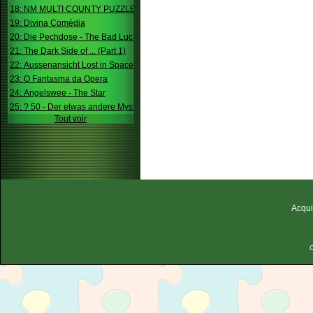
18: NM MULTI COUNTY PUZZLE
19: Divina Comédia
20: Die Pechdose - The Bad Luck Box
21: The Dark Side of ... (Part 1)
22: Aussenansicht Lost in Space
23: O Fantasma da Opera
24: Angelswee - The Star
25: ? 50 - Der etwas andere Mystery
Tout voir
Acqui
C