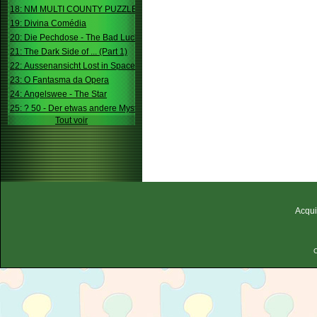
18: NM MULTI COUNTY PUZZLE
19: Divina Comédia
20: Die Pechdose - The Bad Luck Box
21: The Dark Side of ... (Part 1)
22: Aussenansicht Lost in Space
23: O Fantasma da Opera
24: Angelswee - The Star
25: ? 50 - Der etwas andere Mystery
Tout voir
Acqui
C