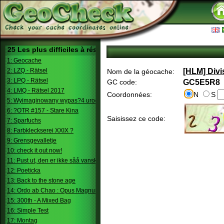
25 Les plus difficiles à résoudre
1: Geocache
2: LZQ - Rätsel
[HLM] Divi
Nom de la géocache:
3: LPQ - Rätsel
GC code:
GC5E5R8
4: LMQ - Rätsel 2017
Coordonnées:
N
S
5: Wyimaginowany wypas?4 urodziny
6: ?OTR #157 - Stare Kina
Saisissez ce code:
7: Sparfuchs
8: Farbkleckserei XXIX ?
9: Grensgevalletje
10: check it out now!
11: Pust ut, den er ikke såå vanskelig.
12: Poeticka
13: Back to the stone age
14: Ordo ab Chao : Opus Magnum
15: 300th - A Mixed Bag
16: Simple Test
17: Montag