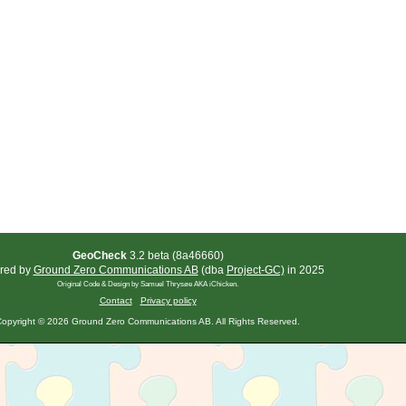
GeoCheck
3.2 beta (8a46660)
red by
Ground Zero Communications AB
(dba
Project-GC)
in 2025
Original Code & Design by Samuel Thrysøe AKA iChicken.
Contact
Privacy policy
opyright © 2026 Ground Zero Communications AB. All Rights Reserved.