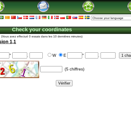
Check your coordinates
(Vous avez effectué 0 essais dans les 10 dernières minutes)
sion 1,1
°
.
W
E
°
.
(5 chiffres)