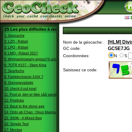
25 Les plus difficiles à résoudre
1: Geocache
2: LZQ - Rätsel
[HLM] Divi
Nom de la géocache:
3: LPQ - Rätsel
GC code:
GC5E7JG
4: LMQ - Rätsel 2017
Coordonnées:
N
S
5: Wyimaginowany wypas?4 urodziny
6: ?OTR #157 - Stare Kina
Saisissez ce code:
7: Sparfuchs
8: Farbkleckserei XXIX ?
9: Grensgevalletje
10: check it out now!
11: Pust ut, den er ikke såå vanskelig.
12: Poeticka
13: Back to the stone age
14: Ordo ab Chao : Opus Magnum
15: 300th - A Mixed Bag
16: Simple Test
17: Montag