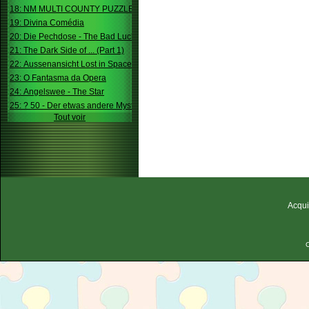
18: NM MULTI COUNTY PUZZLE
19: Divina Comédia
20: Die Pechdose - The Bad Luck Box
21: The Dark Side of ... (Part 1)
22: Aussenansicht Lost in Space
23: O Fantasma da Opera
24: Angelswee - The Star
25: ? 50 - Der etwas andere Mystery
Tout voir
Acqui
C