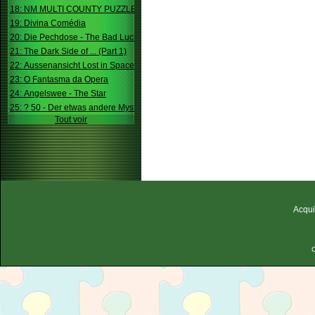
18: NM MULTI COUNTY PUZZLE
19: Divina Comédia
20: Die Pechdose - The Bad Luck Box
21: The Dark Side of ... (Part 1)
22: Aussenansicht Lost in Space
23: O Fantasma da Opera
24: Angelswee - The Star
25: ? 50 - Der etwas andere Mystery
Tout voir
Acqui
C