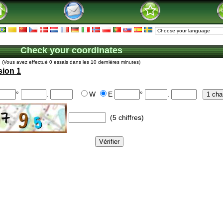
Check your coordinates
(Vous avez effectué 0 essais dans les 10 dernières minutes)
sion 1
°
.
W
E
°
.
(5 chiffres)