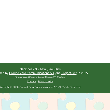
GeoCheck
3.2 beta (8a46660)
red by
Ground Zero Communications AB
(dba
Project-GC)
in 2025
Original Code & Design by Samuel Thrysøe AKA iChicken.
Contact
Privacy policy
opyright © 2026 Ground Zero Communications AB. All Rights Reserved.