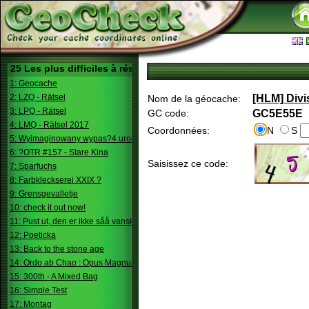
25 Les plus difficiles à résoudre
1: Geocache
2: LZQ - Rätsel
[HLM] Divi
Nom de la géocache:
3: LPQ - Rätsel
GC code:
GC5E55E
4: LMQ - Rätsel 2017
Coordonnées:
N
S
5: Wyimaginowany wypas?4 urodziny
6: ?OTR #157 - Stare Kina
Saisissez ce code:
7: Sparfuchs
8: Farbkleckserei XXIX ?
9: Grensgevalletje
10: check it out now!
11: Pust ut, den er ikke såå vanskelig.
12: Poeticka
13: Back to the stone age
14: Ordo ab Chao : Opus Magnum
15: 300th - A Mixed Bag
16: Simple Test
17: Montag